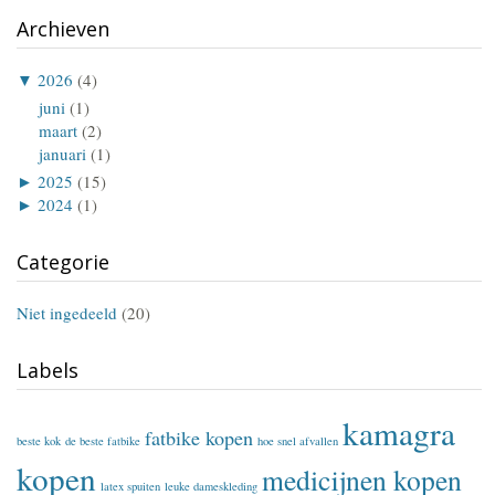
Archieven
▼
2026
(4)
juni
(1)
maart
(2)
januari
(1)
►
2025
(15)
►
2024
(1)
Categorie
Niet ingedeeld
(20)
Labels
kamagra
fatbike kopen
beste kok
de beste fatbike
hoe snel afvallen
kopen
medicijnen kopen
latex spuiten
leuke dameskleding