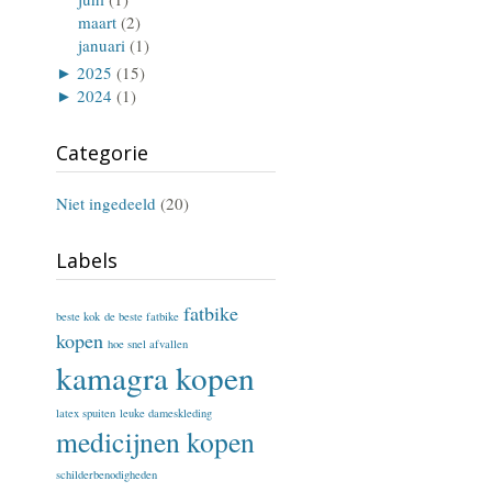
maart
(2)
januari
(1)
►
2025
(15)
►
2024
(1)
Categorie
Niet ingedeeld
(20)
Labels
fatbike
beste kok
de beste fatbike
kopen
hoe snel afvallen
kamagra kopen
latex spuiten
leuke dameskleding
medicijnen kopen
schilderbenodigheden