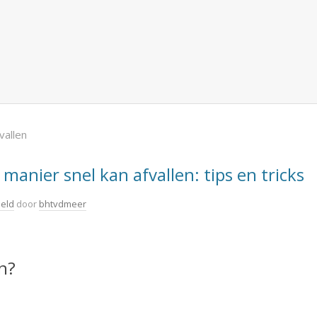
vallen
manier snel kan afvallen: tips en tricks
eeld
door
bhtvdmeer
en?