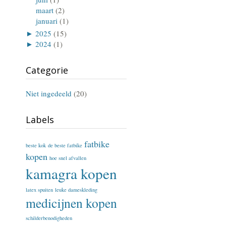
maart
(2)
januari
(1)
►
2025
(15)
►
2024
(1)
Categorie
Niet ingedeeld
(20)
Labels
fatbike
beste kok
de beste fatbike
kopen
hoe snel afvallen
kamagra kopen
latex spuiten
leuke dameskleding
medicijnen kopen
schilderbenodigheden