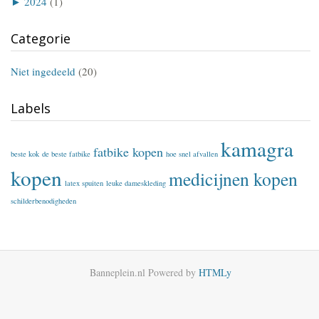
►
2024
(1)
Categorie
Niet ingedeeld
(20)
Labels
kamagra
fatbike kopen
beste kok
de beste fatbike
hoe snel afvallen
kopen
medicijnen kopen
latex spuiten
leuke dameskleding
schilderbenodigheden
Banneplein.nl
Powered by
HTMLy