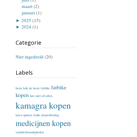
maart
(2)
januari
(1)
►
2025
(15)
►
2024
(1)
Categorie
Niet ingedeeld
(20)
Labels
fatbike
beste kok
de beste fatbike
kopen
hoe snel afvallen
kamagra kopen
latex spuiten
leuke dameskleding
medicijnen kopen
schilderbenodigheden