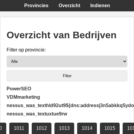
Provincies
Overzicht
Indienen
Overzicht van Bedrijven
Filter op provincie:
PowerSEO
VDMmarketing
nessus_was_texthld92ut9${dns:address|3n5abkkq5ydo
nessus_was_textuxtue9rw
0
1011
1012
1013
1014
1015
10